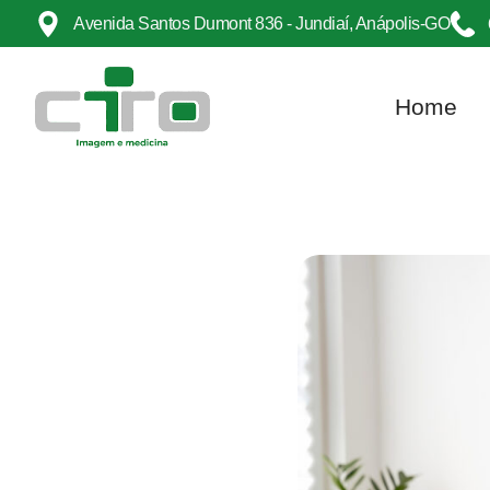
Avenida Santos Dumont 836 - Jundiaí, Anápolis-GO
Home